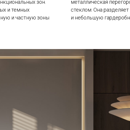
нкциональных зон.
металлическая перегор
лых и темных
стеклом. Она разделяе
нную и частную зоны
и небольшую гардеробн